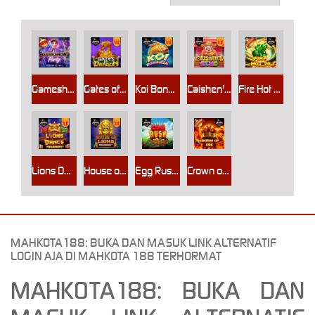
Gameshow Party Jackpot Play
Gates of Dragon Jackpot Play
Koi Bonanza Jackpot Play
Caishen's Gems Jackpot Play
Fire Hot 20 Jackpot Play
Lions Dance Megaways Jackpot Play
House of Lions Megaways Jackpot Play
Egg Rush Jackpot Play
Crown of Fire Jackpot Play
MAHKOTA188: BUKA DAN MASUK LINK ALTERNATIF
LOGIN AJA DI MAHKOTA 188 TERHORMAT
MAHKOTA188: BUKA DAN