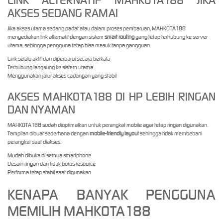
LINK ALTERNATIF MAHKOTA188 JIKA
AKSES SEDANG RAMAI
Jika akses utama sedang padat atau dalam proses pembaruan, MAHKOTA188
menyediakan link alternatif dengan sistem
smart routing
yang tetap terhubung ke server
utama, sehingga pengguna tetap bisa masuk tanpa gangguan.
Link selalu aktif dan diperbarui secara berkala
Terhubung langsung ke sistem utama
Menggunakan jalur akses cadangan yang stabil
AKSES MAHKOTA188 DI HP LEBIH RINGAN
DAN NYAMAN
MAHKOTA188 sudah dioptimalkan untuk perangkat mobile agar tetap ringan digunakan.
Tampilan dibuat sederhana dengan
mobile-friendly layout
sehingga tidak membebani
perangkat saat diakses.
Mudah dibuka di semua smartphone
Desain ringan dan tidak boros resource
Performa tetap stabil saat digunakan
KENAPA BANYAK PENGGUNA
MEMILIH MAHKOTA188