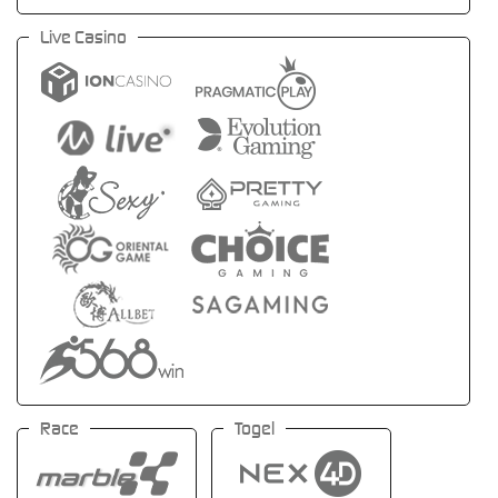
Live Casino
Race
Togel