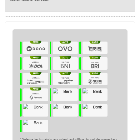
* Selama bank maintenance dan bank offline deposit dan penarikan