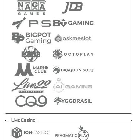
Live Casino