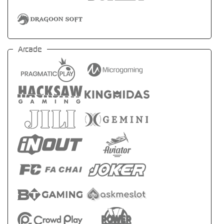
Arcade