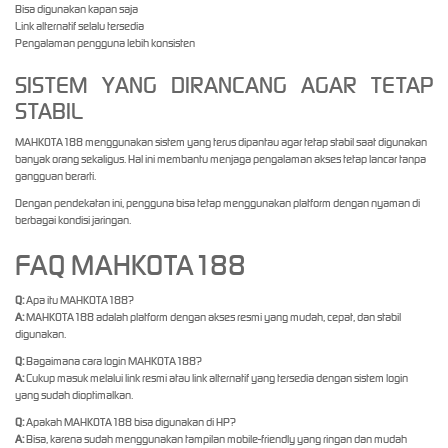
Bisa digunakan kapan saja
Link alternatif selalu tersedia
Pengalaman pengguna lebih konsisten
SISTEM YANG DIRANCANG AGAR TETAP
STABIL
MAHKOTA188 menggunakan sistem yang terus dipantau agar tetap stabil saat digunakan
banyak orang sekaligus. Hal ini membantu menjaga pengalaman akses tetap lancar tanpa
gangguan berarti.
Dengan pendekatan ini, pengguna bisa tetap menggunakan platform dengan nyaman di
berbagai kondisi jaringan.
FAQ MAHKOTA188
Q:
Apa itu MAHKOTA188?
A:
MAHKOTA188 adalah platform dengan akses resmi yang mudah, cepat, dan stabil
digunakan.
Q:
Bagaimana cara login MAHKOTA188?
A:
Cukup masuk melalui link resmi atau link alternatif yang tersedia dengan sistem login
yang sudah dioptimalkan.
Q:
Apakah MAHKOTA188 bisa digunakan di HP?
A:
Bisa, karena sudah menggunakan tampilan mobile-friendly yang ringan dan mudah