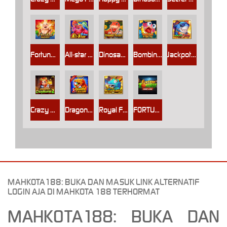
Fortune King Jackpot
All-star Fishing
Dinosaur Tycoon
Bombing Fishing
Jackpot Fishing
Crazy Hunter 2
Dragon Treasure
Royal Fishing
FORTUNE ZOMBIE
MAHKOTA188: BUKA DAN MASUK LINK ALTERNATIF
LOGIN AJA DI MAHKOTA 188 TERHORMAT
MAHKOTA188: BUKA DAN