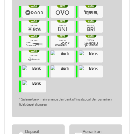
* Selama bank maintenance dan bank offline deposit dan penarikan
tidak dapat diproses
Deposit
Penarikan