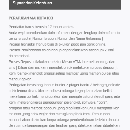
Syarat dan Ketentuan
PERATURAN MAHKOTA188
Pendaftar harus berusia 17 tahun keatas.
Anda wajib memberikan data informasi dengan lengkap dalam formulir
yang tersedia( Nomor telepon, Nomor dan Nama Rekening )
Proses Transaksi hanya bisa dilakukan pada jam bank online.
Proses Pemindahan saldo hanya dapat dilakukan sebanyak 2 kali
dalam sehari.
Proses Deposit dilakukan melalui Mesin ATM, Internet banking, dan
sms ( Diluar dari ini, kami menolak untuk melakukan proses deposit ).
Kami berhak menolak proses setiap member yang memanipulasi atau
mencurigakan.
Peringatan keras bagi bonus hunter / player hantu / betting syndicate
tidak terima disini. Jika terindikasi adanya keganjilan dalam betlist
maka kami berhak menutup akun dan menyita seluruh kredit yang ada
Kami melarang keras penggunaan perangkat, software, "bots",
program atau metode apapun yang diaplikasikan untuk menghasilkan
taruhan yang tidak wajar dan merugikan pihak kami. Penutupan
account akan dilakukan tanpa adanya pemberitahuan terlebih dahulu
dan semua kemenangan dari taruhan yang dilakukan akan dibatalkan