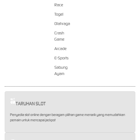
Race
Togel
Olahraga
Crash
Game
Arcade
E-Sports
Sabung
Ayam
TARUHAN SLOT
Penyedia slot online dengan beragam pilihan game menarik yang memudahkan
pemain untuk mencapai jackpot