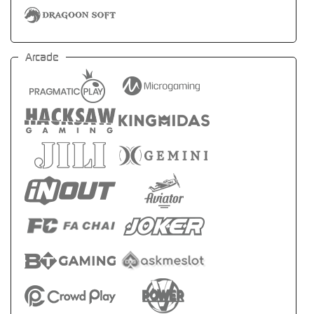
Arcade