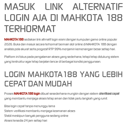
MASUK LINK ALTERNATIF
LOGIN AJA DI MAHKOTA 188
TERHORMAT
MAHKOTA188
sediakan link altrnatif login resmi dengan kumpulan game online populer
2026. Buka dan masuk secara terhormat bermain slot online di MAHKOTA 188 dengan
analisis pola akurat serta progresif RTP 99% menjamin kemenangan besar setiap hari.
Platform ini fokus pada pengalaman akses yang sederhana, tetapi tetap didukung sistem
yang terstruktur agar tetap berjalan lancar di berbagai kondisi penggunaan.
LOGIN MAHKOTA188 YANG LEBIH
CEPAT DAN MUDAH
Proses
MAHKOTA188 login
dibuat sesederhana mungkin dengan sistem
otentikasi cepat
yang membantu menjaga akses tetap aman dan tidak perlu langkah yang rumit.
Bisa login cepat tanpa menunggu lama
Sistem verifikasi membantu menjaga keamanan akses
Stabil meskipun banyak pengguna sedang online
Akses tersedia 24 jam setiap hari