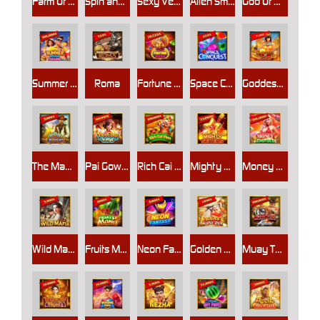
Farm Of Fortune
Spin and Win
Sexy Vegas
Alien Smash
God Of Wealth
Summer Splash Paradise
Roma
Fortune Jewels III
Space Conquest
Goddess Of Egypt
The Maya Myth
Pai Gow Ways
Rich Cai Shen
Mighty Sevens
Money Empire
Wild Mafia
Fruits Mania
Neon Fantasy
Golden Horse Ride
Muay Thai Fighter