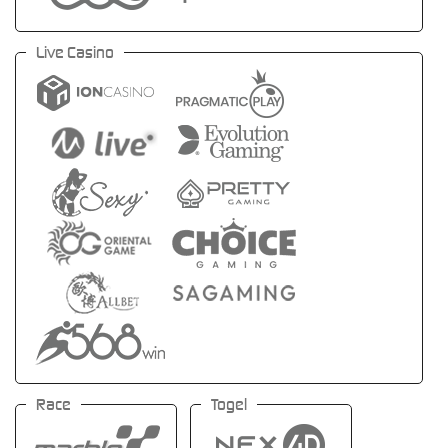
Live Casino
Race
Togel