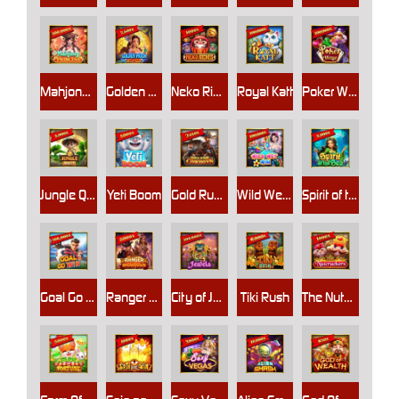
Mahjong Princess
Golden Moon Empire
Neko Riches
Royal Katt
Poker Ways
Jungle Quest
Yeti Boom
Gold Rush Cowboys
Wild Wet Win
Spirit of the Sea
Goal Go Win
Ranger Showdown
City of Jewels
Tiki Rush
The Nutcrackers