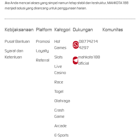
Jika Anda mencari akses yang simpel namun tetap stabil dan terstruktur, MAHKOTA188
menjadi solusi yang dirancang untuk penggunaan harian.
Kebijaksanaan
Platform
Kategori
Dukungan
Komunitas
Pusat Bantuan
Promosi
Hot
08774214
Games
4297
Syarat dan
Loyalty
Ketentuan
Slots
mahkota188
Referral
official
Live
Casino
Race
Togel
Olahraga
Crash
Game
Arcade
E-Sports