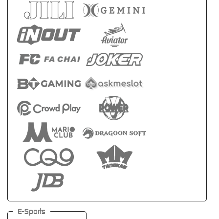
E-Sports