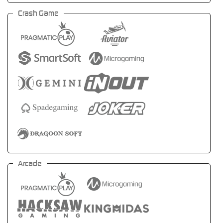
Crash Game
Arcade