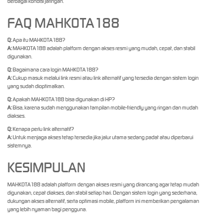
berbagai kondisi jaringan.
FAQ MAHKOTA188
Q:
Apa itu MAHKOTA188?
A:
MAHKOTA188 adalah platform dengan akses resmi yang mudah, cepat, dan stabil
digunakan.
Q:
Bagaimana cara login MAHKOTA188?
A:
Cukup masuk melalui link resmi atau link alternatif yang tersedia dengan sistem login
yang sudah dioptimalkan.
Q:
Apakah MAHKOTA188 bisa digunakan di HP?
A:
Bisa, karena sudah menggunakan tampilan mobile-friendly yang ringan dan mudah
diakses.
Q:
Kenapa perlu link alternatif?
A:
Untuk menjaga akses tetap tersedia jika jalur utama sedang padat atau diperbarui
sistemnya.
KESIMPULAN
MAHKOTA188 adalah platform dengan akses resmi yang dirancang agar tetap mudah
digunakan, cepat diakses, dan stabil setiap hari. Dengan sistem login yang sederhana,
dukungan akses alternatif, serta optimasi mobile, platform ini memberikan pengalaman
yang lebih nyaman bagi pengguna.