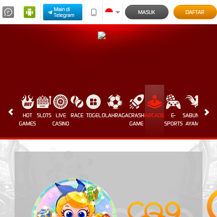
Main di
MASUK
DAFTAR
Telegram
HOT
SLOTS
LIVE
RACE
TOGEL
OLAHRAGA
CRASH
ARCADE
E-
SABUNG
PROM
GAMES
CASINO
GAME
SPORTS
AYAM