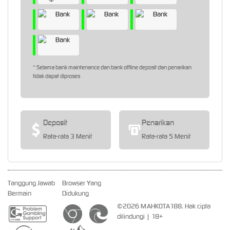
* Selama bank maintenance dan bank offline deposit dan penarikan
tidak dapat diproses
Deposit
Penarikan
Rata-rata 3 Menit
Rata-rata 5 Menit
Tanggung Jawab
Browser Yang
Bermain
Didukung
©2026 MAHKOTA188. Hak cipta
dilindungi | 18+