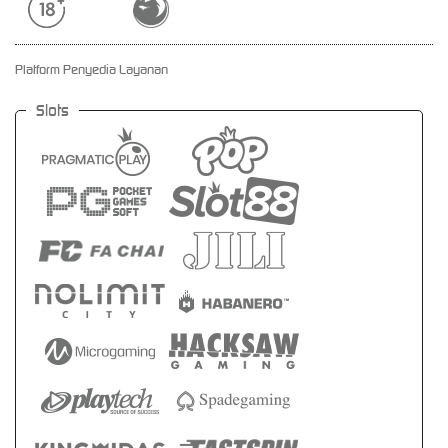
Platform Penyedia Layanan
Slots