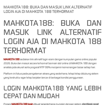
MAHKOTA188: BUKA DAN MASUK LINK ALTERNATIF
LOGIN AJA DI MAHKOTA 188 TERHORMAT
MAHKOTA188: BUKA DAN
MASUK LINK ALTERNATIF
LOGIN AJA DI MAHKOTA 188
TERHORMAT
MAHKOTA188
sediakan link altrnatif login resmi dengan kumpulan game online populer
2026. Buka dan masuk secara terhormat bermain slot online di MAHKOTA 188 dengan
analisis pola akurat serta progresif RTP 99% menjamin kemenangan besar setiap hari.
Platform ini fokus pada pengalaman akses yang sederhana, tetapi tetap didukung sistem
yang terstruktur agar tetap berjalan lancar di berbagai kondisi penggunaan.
LOGIN MAHKOTA188 YANG LEBIH
CEPAT DAN MUDAH
Proses
MAHKOTA188 login
dibuat sesederhana mungkin dengan sistem
otentikasi cepat