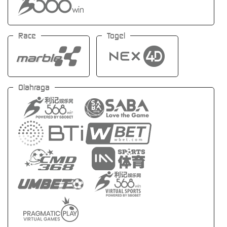
Race
Togel
Olahraga