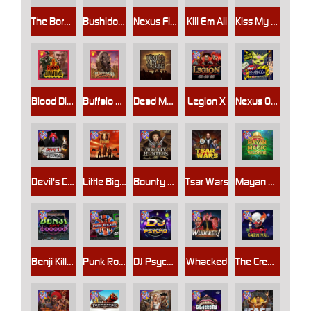
The Border
Bushido Way xNudge
Nexus Fire In The Hole xBomb
Kill Em All
Kiss My Chainsaw
Blood Diamond
Buffalo Hunter
Dead Men Walking
Legion X
Nexus Outsourced
Devil's Crossroad
Little Bighorn
Bounty Hunters xNudge®
Tsar Wars
Mayan Magic Wildfire
Benji Killed in Vegas
Punk Rocker
DJ Psycho
Whacked
The Creepy Carnival