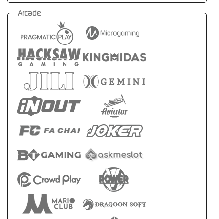
Arcade