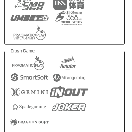
Crash Game