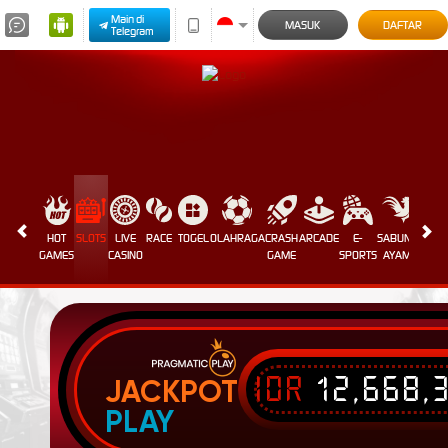
Main di
MASUK
DAFTAR
Telegram
HOT
SLOTS
LIVE
RACE
TOGEL
OLAHRAGA
CRASH
ARCADE
E-
SABUNG
PROM
GAMES
CASINO
GAME
SPORTS
AYAM
IDR
12,668,
JACKPOT
PLAY