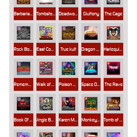
Barbarian Fury
Tombstone
Deadwood xNudge
Gluttony
The Cage
Rock Bottom
East Coast Vs West Coast
True kult
Dragon Tribe
Harlequin Carnival
Remember Gulag
Walk of Shame
Poison Eve
Space Donkey
The Rave
Book Of Shadows
Jingle Balls
Karen Maneater
Monkey's Gold xPays
Tomb of Nefertiti