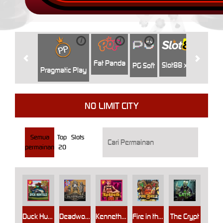
i
i
i
i
i
Facha
Fat Panda
Slot88 x PP
PG Soft
Pragmatic Play
NO LIMIT CITY
Semua
Top
Slots
permainan
20
Duck Hunters
Deadwood R.I.P
Kenneth Must Die
Fire in the Hole 3
The Crypt