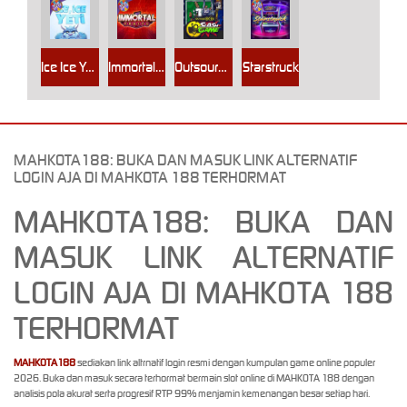
Ice Ice Yeti
Immortal Fruits
Outsourced: Slash Game
Starstruck
MAHKOTA188: BUKA DAN MASUK LINK ALTERNATIF
LOGIN AJA DI MAHKOTA 188 TERHORMAT
MAHKOTA188: BUKA DAN
MASUK LINK ALTERNATIF
LOGIN AJA DI MAHKOTA 188
TERHORMAT
MAHKOTA188
sediakan link altrnatif login resmi dengan kumpulan game online populer
2026. Buka dan masuk secara terhormat bermain slot online di MAHKOTA 188 dengan
analisis pola akurat serta progresif RTP 99% menjamin kemenangan besar setiap hari.