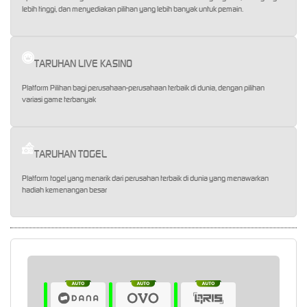
lebih tinggi, dan menyediakan pilihan yang lebih banyak untuk pemain.
TARUHAN LIVE KASINO
Platform Pilihan bagi perusahaan-perusahaan terbaik di dunia, dengan pilihan
variasi game terbanyak
TARUHAN TOGEL
Platform togel yang menarik dari perusahan terbaik di dunia yang menawarkan
hadiah kemenangan besar