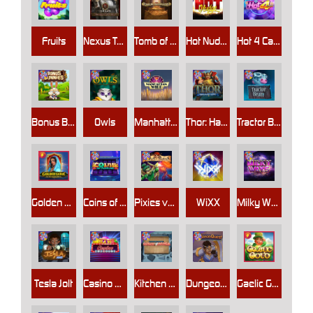
Fruits
Nexus Tombstone RIP
Tomb of Akhenaten
Hot Nudge
Hot 4 Cash
Bonus Bunnies
Owls
Manhattan Goes Wild
Thor: Hammer Time
Tractor Beam
Golden Genie And The Walking Wilds
Coins of Fortune
Pixies vs Pirates
WiXX
Milky Ways
Tesla Jolt
Casino Win Spin
Kitchen Drama: Sushi Mania
Dungeon Quest
Gaelic Gold