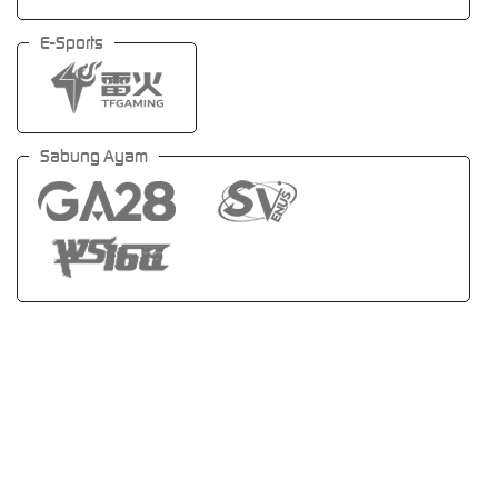
E-Sports
Sabung Ayam