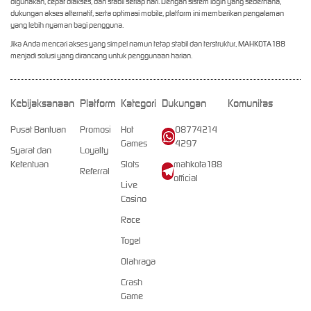
digunakan, cepat diakses, dan stabil setiap hari. Dengan sistem login yang sederhana,
dukungan akses alternatif, serta optimasi mobile, platform ini memberikan pengalaman
yang lebih nyaman bagi pengguna.
Jika Anda mencari akses yang simpel namun tetap stabil dan terstruktur, MAHKOTA188
menjadi solusi yang dirancang untuk penggunaan harian.
Kebijaksanaan
Platform
Kategori
Dukungan
Komunitas
Pusat Bantuan
Promosi
Hot
08774214
Games
4297
Syarat dan
Loyalty
Ketentuan
Slots
mahkota188
Referral
official
Live
Casino
Race
Togel
Olahraga
Crash
Game