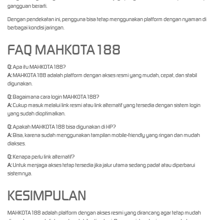
gangguan berarti.
Dengan pendekatan ini, pengguna bisa tetap menggunakan platform dengan nyaman di
berbagai kondisi jaringan.
FAQ MAHKOTA188
Q:
Apa itu MAHKOTA188?
A:
MAHKOTA188 adalah platform dengan akses resmi yang mudah, cepat, dan stabil
digunakan.
Q:
Bagaimana cara login MAHKOTA188?
A:
Cukup masuk melalui link resmi atau link alternatif yang tersedia dengan sistem login
yang sudah dioptimalkan.
Q:
Apakah MAHKOTA188 bisa digunakan di HP?
A:
Bisa, karena sudah menggunakan tampilan mobile-friendly yang ringan dan mudah
diakses.
Q:
Kenapa perlu link alternatif?
A:
Untuk menjaga akses tetap tersedia jika jalur utama sedang padat atau diperbarui
sistemnya.
KESIMPULAN
MAHKOTA188 adalah platform dengan akses resmi yang dirancang agar tetap mudah