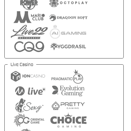
Live Casino