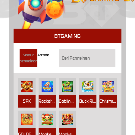
BTGAMING
Semua
Arcade
permainan
5PK
Rocket Crash
Goblin Treasure
Duck River
Christmas Mines
GOLDEN BASIN
Monkey Thunderbolt
Monkey King