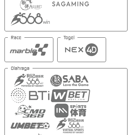
Race
Togel
Olahraga