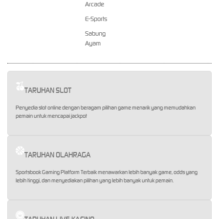
Arcade
E-Sports
Sabung
Ayam
TARUHAN SLOT
Penyedia slot online dengan beragam pilihan game menarik yang memudahkan
pemain untuk mencapai jackpot
TARUHAN OLAHRAGA
Sportsbook Gaming Platform Terbaik menawarkan lebih banyak game, odds yang
lebih tinggi, dan menyediakan pilihan yang lebih banyak untuk pemain.