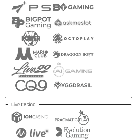
Live Casino