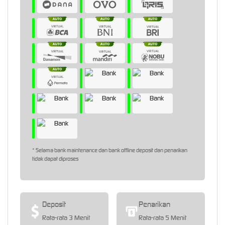
* Selama bank maintenance dan bank offline deposit dan penarikan
tidak dapat diproses
Deposit
Penarikan
Rata-rata 3 Menit
Rata-rata 5 Menit