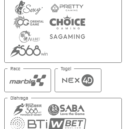
Race
Togel
Olahraga