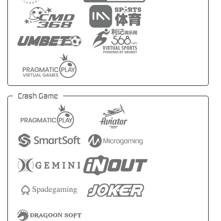
Crash Game