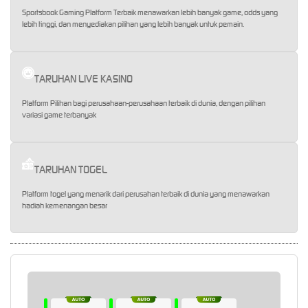
Sportsbook Gaming Platform Terbaik menawarkan lebih banyak game, odds yang
lebih tinggi, dan menyediakan pilihan yang lebih banyak untuk pemain.
TARUHAN LIVE KASINO
Platform Pilihan bagi perusahaan-perusahaan terbaik di dunia, dengan pilihan
variasi game terbanyak
TARUHAN TOGEL
Platform togel yang menarik dari perusahan terbaik di dunia yang menawarkan
hadiah kemenangan besar