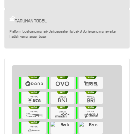
TARUHAN TOGEL
Platform togel yang menarik dari perusahan terbaik di dunia yang menawarkan
hadiah kemenangan besar