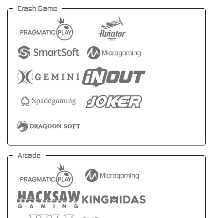
Crash Game
Arcade