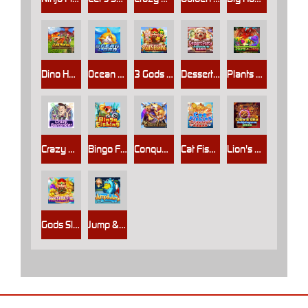
Dino Hunter
Ocean Lord
3 Gods Fishing
Dessert Party
Plants vs. Dinos
Crazy Bartender
Bingo Fishing
Conqueror's Treasure
Cat Fishing
Lion's Orb
Gods Slash Fish
Jump & Jump