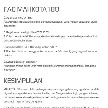
FAQ MAHKOTA188
Q:
Apa itu MAHKOTA188?
A:
MAHKOTA188 adalah platform dengan akses resmi yang mudah, cepat, dan stabil
digunakan.
Q:
Bagaimana cara login MAHKOTA188?
A:
Cukup masuk melalui link resmi atau link alternatif yang tersedia dengan sistem login
yang sudah dioptimalkan.
Q:
Apakah MAHKOTA188 bisa digunakan di HP?
A:
Bisa, karena sudah menggunakan tampilan mobile-friendly yang ringan dan mudah
diakses.
Q:
Kenapa perlu link alternatif?
A:
Untuk menjaga akses tetap tersedia jika jalur utama sedang padat atau diperbarui
sistemnya.
KESIMPULAN
MAHKOTA188 adalah platform dengan akses resmi yang dirancang agar tetap mudah
digunakan, cepat diakses, dan stabil setiap hari. Dengan sistem login yang sederhana,
dukungan akses alternatif, serta optimasi mobile, platform ini memberikan pengalaman
yang lebih nyaman bagi pengguna.
Jika Anda mencari akses yang simpel namun tetap stabil dan terstruktur, MAHKOTA188