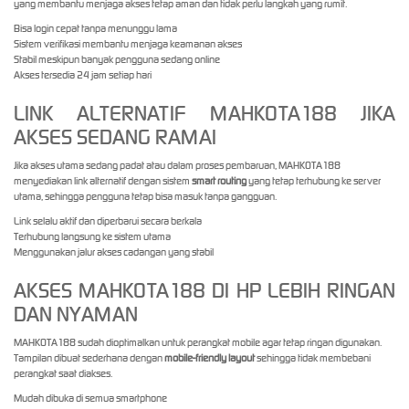
yang membantu menjaga akses tetap aman dan tidak perlu langkah yang rumit.
Bisa login cepat tanpa menunggu lama
Sistem verifikasi membantu menjaga keamanan akses
Stabil meskipun banyak pengguna sedang online
Akses tersedia 24 jam setiap hari
LINK ALTERNATIF MAHKOTA188 JIKA
AKSES SEDANG RAMAI
Jika akses utama sedang padat atau dalam proses pembaruan, MAHKOTA188
menyediakan link alternatif dengan sistem
smart routing
yang tetap terhubung ke server
utama, sehingga pengguna tetap bisa masuk tanpa gangguan.
Link selalu aktif dan diperbarui secara berkala
Terhubung langsung ke sistem utama
Menggunakan jalur akses cadangan yang stabil
AKSES MAHKOTA188 DI HP LEBIH RINGAN
DAN NYAMAN
MAHKOTA188 sudah dioptimalkan untuk perangkat mobile agar tetap ringan digunakan.
Tampilan dibuat sederhana dengan
mobile-friendly layout
sehingga tidak membebani
perangkat saat diakses.
Mudah dibuka di semua smartphone