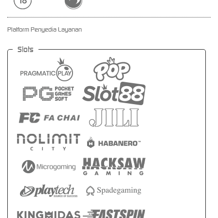
Platform Penyedia Layanan
Slots