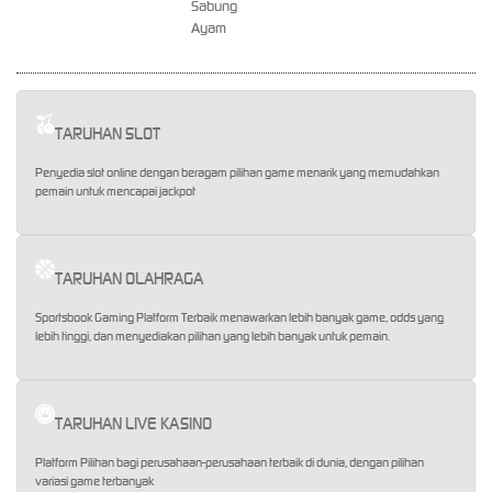
Sabung
Ayam
TARUHAN SLOT
Penyedia slot online dengan beragam pilihan game menarik yang memudahkan
pemain untuk mencapai jackpot
TARUHAN OLAHRAGA
Sportsbook Gaming Platform Terbaik menawarkan lebih banyak game, odds yang
lebih tinggi, dan menyediakan pilihan yang lebih banyak untuk pemain.
TARUHAN LIVE KASINO
Platform Pilihan bagi perusahaan-perusahaan terbaik di dunia, dengan pilihan
variasi game terbanyak