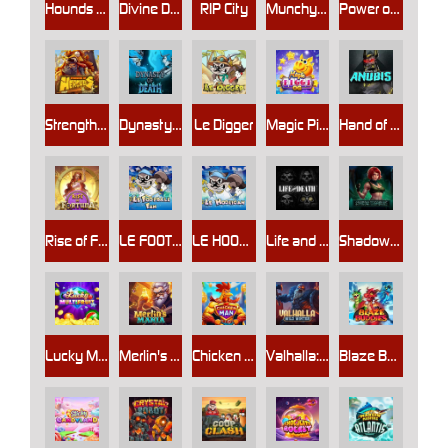
Hounds Of Hell
Divine Drop
RIP City
Munchy Milo
Power of 10
Strength Of Hercules
Dynasty of Death
Le Digger
Magic Piggy OG
Hand of Anubis
Rise of Fortuna
LE FOOTBALL FAN
LE HOOLIGAN
Life and Death
Shadow Treasure
Lucky Multifruit
Merlin's Mania
Chicken Man
Valhalla: Wild Winter
Blaze Buddies