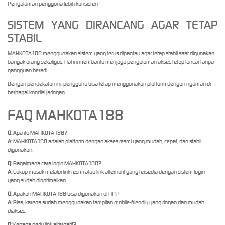
Pengalaman pengguna lebih konsisten
SISTEM YANG DIRANCANG AGAR TETAP
STABIL
MAHKOTA188 menggunakan sistem yang terus dipantau agar tetap stabil saat digunakan
banyak orang sekaligus. Hal ini membantu menjaga pengalaman akses tetap lancar tanpa
gangguan berarti.
Dengan pendekatan ini, pengguna bisa tetap menggunakan platform dengan nyaman di
berbagai kondisi jaringan.
FAQ MAHKOTA188
Q:
Apa itu MAHKOTA188?
A:
MAHKOTA188 adalah platform dengan akses resmi yang mudah, cepat, dan stabil
digunakan.
Q:
Bagaimana cara login MAHKOTA188?
A:
Cukup masuk melalui link resmi atau link alternatif yang tersedia dengan sistem login
yang sudah dioptimalkan.
Q:
Apakah MAHKOTA188 bisa digunakan di HP?
A:
Bisa, karena sudah menggunakan tampilan mobile-friendly yang ringan dan mudah
diakses.
Q:
Kenapa perlu link alternatif?