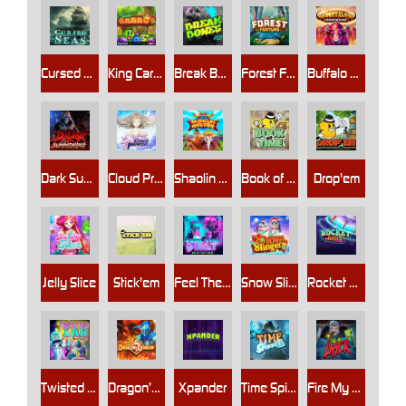
Cursed Seas
King Carrot
Break Bones
Forest Fortune
Buffalo Stack'n'Sync
Dark Summoning
Cloud Princess
Shaolin Master
Book of Time
Drop'em
Jelly Slice
Stick'em
Feel The Beat
Snow Slingers
Rocket Reels
Twisted Lab
Dragon’s Domain
Xpander
Time Spinners
Fire My Laser