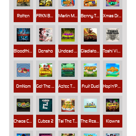
Rotten
FRKN Bananas
Marlin Master
Benny The Beer
Xmas Drop
Bloodthirst
Densho
Undead Fortune
Gladiator Legends
Toshi Video Club
OmNom
Get The Cheese
Aztec Twist
Fruit Duel
Hop'n'Pop
Chaos Crew
Cubes 2
Tai The Toad
The Respinners
Klowns