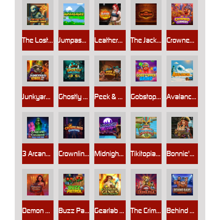
The Lost Book of Mummy’s Curse
Jumpasaurs
Leatherheads
The Jack & Rose
Crowned Corners
Junkyard Kings 2
Ghostly Hallows
Peek & Pounce
Gobstopper Grind
Avalanche
3 Arcane Cauldrons
Crownlings Clusters
Midnight Mirage
Tikitopia BoosterBelt
Bonnie's Buccaneers
Demon Queen
Buzz Patrol
Gearlab Genius
The Crime File
Behind Bars: Masterplan