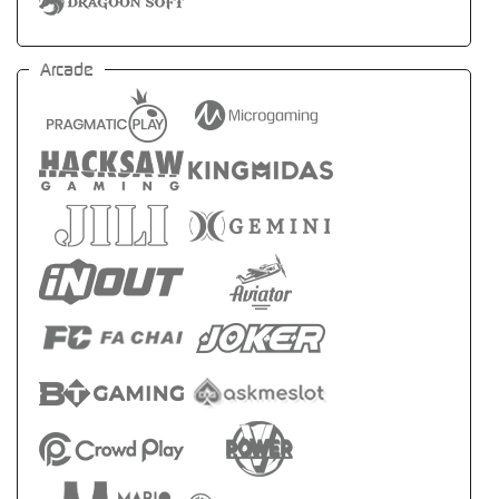
Arcade