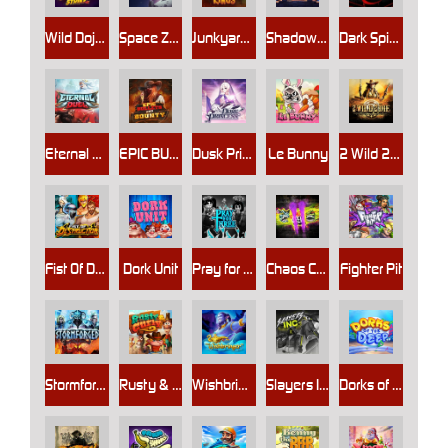
Wild Dojo Strike
Space Zoo
Junkyard Kings
Shadow Strike
Dark Spiral
Eternal Duel
EPIC BULLETS & BOUNTY
Dusk Princess
Le Bunny
2 Wild 2 Die
Fist Of Destruction
Dork Unit
Pray for Three
Chaos Crew 2
Fighter Pit
Stormforged
Rusty & Curly
Wishbringer
Slayers Inc
Dorks of The Deep