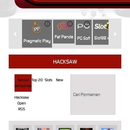
i
i
i
i
i
Facha
Fat Panda
Slot88 x PP
PG Soft
Pragmatic Play
HACKSAW
Semua
Top 20
Slots
New
permainan
Hacksaw
Open
RGS