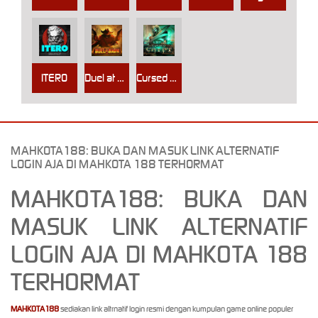
ITERO
Duel at Dawn
Cursed Crypt
MAHKOTA188: BUKA DAN MASUK LINK ALTERNATIF
LOGIN AJA DI MAHKOTA 188 TERHORMAT
MAHKOTA188: BUKA DAN
MASUK LINK ALTERNATIF
LOGIN AJA DI MAHKOTA 188
TERHORMAT
MAHKOTA188
sediakan link altrnatif login resmi dengan kumpulan game online populer