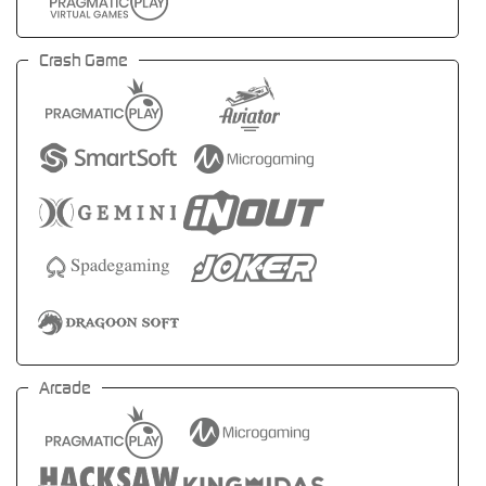
Crash Game
Arcade