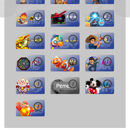
i
i
i
i
i
i
i
i
i
i
i
i
i