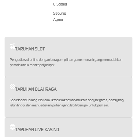
E-Sports
Sabung
Ayam
TARUHAN SLOT
Penyedia slot online dengan beragam pilihan game menarik yang memudahkan
pemain untuk mencapai jackpot
TARUHAN OLAHRAGA
Sportsbook Gaming Platform Terbaik menawarkan lebih banyak game, odds yang
lebih tinggi, dan menyediakan pilihan yang lebih banyak untuk pemain.
TARUHAN LIVE KASINO