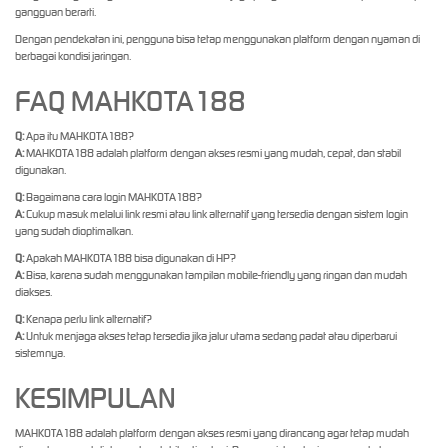
gangguan berarti.
Dengan pendekatan ini, pengguna bisa tetap menggunakan platform dengan nyaman di
berbagai kondisi jaringan.
FAQ MAHKOTA188
Q:
Apa itu MAHKOTA188?
A:
MAHKOTA188 adalah platform dengan akses resmi yang mudah, cepat, dan stabil
digunakan.
Q:
Bagaimana cara login MAHKOTA188?
A:
Cukup masuk melalui link resmi atau link alternatif yang tersedia dengan sistem login
yang sudah dioptimalkan.
Q:
Apakah MAHKOTA188 bisa digunakan di HP?
A:
Bisa, karena sudah menggunakan tampilan mobile-friendly yang ringan dan mudah
diakses.
Q:
Kenapa perlu link alternatif?
A:
Untuk menjaga akses tetap tersedia jika jalur utama sedang padat atau diperbarui
sistemnya.
KESIMPULAN
MAHKOTA188 adalah platform dengan akses resmi yang dirancang agar tetap mudah