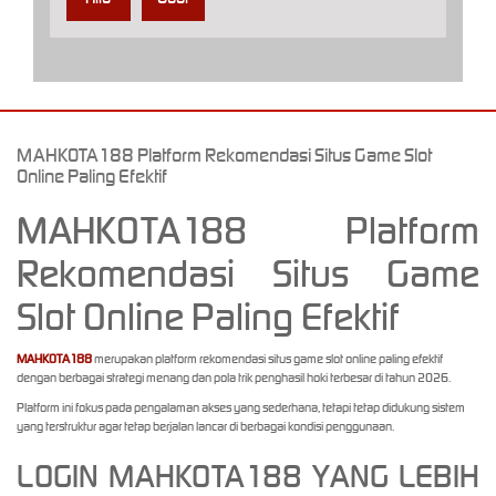
MAHKOTA188 Platform Rekomendasi Situs Game Slot
Online Paling Efektif
MAHKOTA188 Platform
Rekomendasi Situs Game
Slot Online Paling Efektif
MAHKOTA188
merupakan platform rekomendasi situs game slot online paling efektif
dengan berbagai strategi menang dan pola trik penghasil hoki terbesar di tahun 2026.
Platform ini fokus pada pengalaman akses yang sederhana, tetapi tetap didukung sistem
yang terstruktur agar tetap berjalan lancar di berbagai kondisi penggunaan.
LOGIN MAHKOTA188 YANG LEBIH