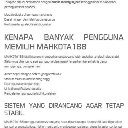
Tampilan dibuat sederhana dengan
mobile-friendly layout
sehingga tidak membebani
perangkat saat diakses.
Mudah dibuka di semua smartphone
Desain ringan dan tidak boros resource
Performa tetap stabil saat digunakan
KENAPA BANYAK PENGGUNA
MEMILIH MAHKOTA188
MAHKOTA188 dipilih karena memberikan akses yang lebih sederhana tetapi tetap stabil.
Sistemnya dirancang agar pengguna bisa masuk tanpa hambatan teknis yang
mengganggu pengalaman.
Akses cepat dengan sistem yang terstruktur
Stabil meskipun trafik sedang tinggi
Bisa digunakan kapan saja
Link alternatif selalu tersedia
Pengalaman pengguna lebih konsisten
SISTEM YANG DIRANCANG AGAR TETAP
STABIL
MAHKOTA188 menggunakan sistem yang terus dipantau agar tetap stabil saat digunakan
banyak orang sekaligus. Hal ini membantu menjaga pengalaman akses tetap lancar tanpa