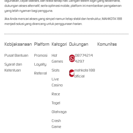
digunakan, cepat diakses, dan stabil setiap hari. Dengan sistem login yang sederhana,
dukungan akses alternatif, serta optimasi mobile, platform ini memberikan pengalaman
yang lebih nyaman bagi pengguna.
Jika Anda mencari akses yang simpel namun tetap stabil dan terstruktur, MAHKOTA188
menjadi solusi yang dirancang untuk penggunaan harian.
Kebijaksanaan
Platform
Kategori
Dukungan
Komunitas
Pusat Bantuan
Promosi
Hot
08774214
Games
4297
Syarat dan
Loyalty
Ketentuan
Slots
mahkota188
Referral
official
Live
Casino
Race
Togel
Olahraga
Crash
Game