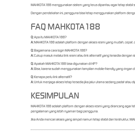
MAHKOTA188 menggunakan sistem yang terus dipantau agar tetap stabil sa
Dengan pendekatan ini, pengguna bisa tetap menggunakan platform dengan
FAQ MAHKOTA188
Q:
Apa itu MAHKOTA188?
A:
MAHKOTA188 adalah platform dengan akses resmi yang mudah, cepat, da
Q:
Bagaimana cara login MAHKOTA188?
A:
Cukup masuk melalui link resmi atau link alternatif yang tersedia dengan 
Q:
Apakah MAHKOTA188 bisa digunakan di HP?
A:
Bisa, karena sudah menggunakan tampilan mobile-friendly yang ringan 
Q:
Kenapa perlu link alternatif?
A:
Untuk menjaga akses tetap tersedia jika jalur utama sedang padat atau di
KESIMPULAN
MAHKOTA188 adalah platform dengan akses resmi yang dirancang agar tetap m
pengalaman yang lebih nyaman bagi pengguna.
Jika Anda mencari akses yang simpel namun tetap stabil dan terstruktur,