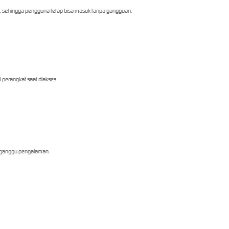
, sehingga pengguna tetap bisa masuk tanpa gangguan.
perangkat saat diakses.
ngganggu pengalaman.