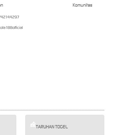
an
Komunitas
742144297
ota188official
TARUHAN TOGEL