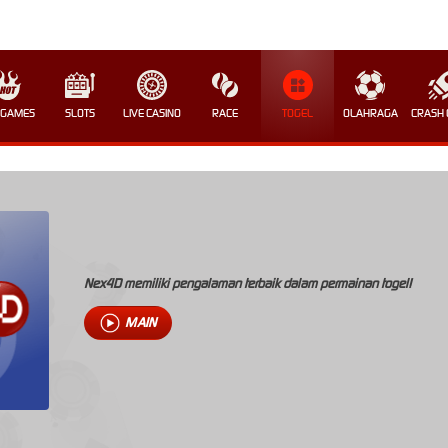
 GAMES
SLOTS
LIVE CASINO
RACE
TOGEL
OLAHRAGA
CRASH
Nex4D memiliki pengalaman terbaik dalam permainan togel!
MAIN