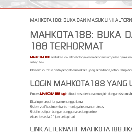
MAHKOTA188: BUKA DAN MASUK LINK ALTERNA
MAHKOTA188: BUKA DA
188 TERHORMAT
MAHKOTA188
sediakan link altrnatif login resmi dengan kumpulan game 
setiap hari.
Platform ini fokus pada pengalaman akses yang sederhana, tetapi tetap didu
LOGIN MAHKOTA188 YANG 
Proses
MAHKOTA188 login
dibuat sesederhana mungkin dengan sistem
ot
Bisa login cepat tanpa menunggu lama
Sistem verifikasi membantu menjaga keamanan akses
Stabil meskipun banyak pengguna sedang online
Akses tersedia 24 jam setiap hari
LINK ALTERNATIF MAHKOTA188 JI