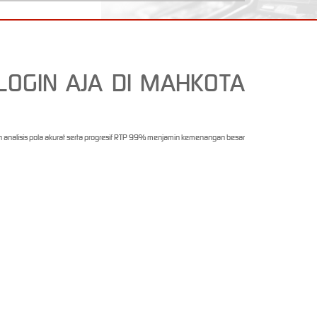
LOGIN AJA DI MAHKOTA
n analisis pola akurat serta progresif RTP 99% menjamin kemenangan besar